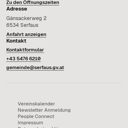
elektronischen Dokumentenprüfung.
Zu den Öffnungszeiten
Formulare und Informationen für Anträge un
Engagierte Menschen für Kultur, Sport,
Adresse
Genehmigungen.
Landwirtschaft und Gemeinschaft.
Gänsackerweg 2
Dienste & Infrastruktur
6534 Serfaus
Plätze & Orte
Anfahrt anzeigen
Einrichtungen und Serviceleistungen der
Sport-, Spiel- und Veranstaltungsorte –
Kontakt
Gemeinde auf einen Blick.
öffentlich nutzbare Plätze im Dorf.
Kontaktformular
Wetter
+43 5476 6210
Kirche & Kultur
gemeinde@serfaus.gv.at
Aktuelle Wetterprognose für die nächsten 5
Kirchliche Einrichtungen, Geschichte,
Tage in Serfaus.
Friedhofswesen und kulturelle Angebote.
Vereinskalender
Newsletter Anmeldung
People Connect
Impressum