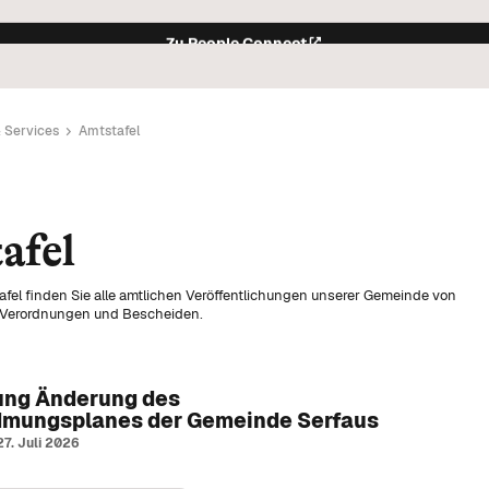
Zu People Connect
& Services
Amtstafel
der Gemeinde.
remien.
afel
leben.
rkehrsregelungen in Serfaus.
fel finden Sie alle amtlichen Veröffentlichungen unserer Gemeinde von
m Überblick.
Verordnungen und Bescheiden.
n Events.
weltschutz in der Gemeinde.
kt.
ng Änderung des
en im Pfarramt Serfaus.
mungsplanes der Gemeinde Serfaus
ale Anliegen.
27. Juli 2026
ife.
lesen.