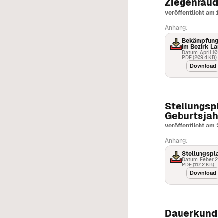
Ziegenräud
veröffentlicht am 
Anhang:
Bekämpfung 
im Bezirk L
Datum: April 10
PDF (209.4 KB)
Download
Stellungsp
Geburtsja
veröffentlicht am
Anhang:
Stellungspla
Datum: Feber 2
PDF (112.2 KB)
Download
Dauerkund