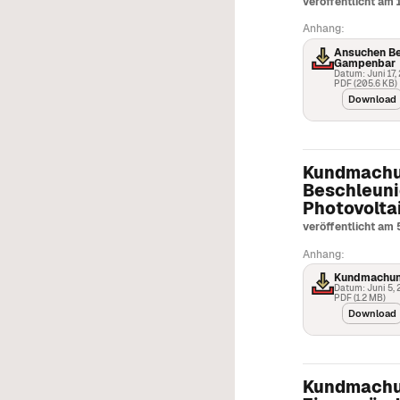
veröffentlicht am 
Anhang:
Ansuchen B
Gampenbar
Datum: Juni 17,
PDF (205.6 KB)
Download
Kundmachun
Beschleuni
Photovolta
veröffentlicht am 
Anhang:
Kundmachung
Datum: Juni 5,
PDF (1.2 MB)
Download
Kundmachun