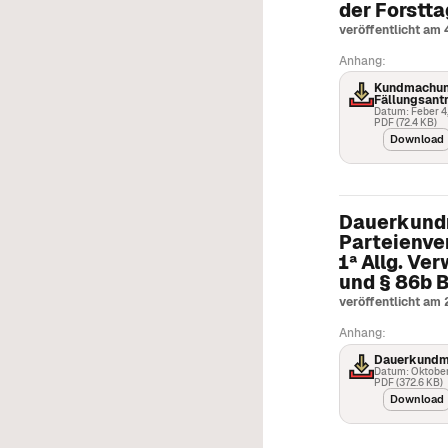
der Forstt
veröffentlicht am 
Anhang:
Kundmachun
Fällungsant
Datum: Feber 4
PDF (72.4 KB)
Download
Dauerkund
Parteienve
1a Allg. Ve
und § 86b
veröffentlicht am
Anhang:
Dauerkundm
Datum: Oktober
PDF (372.6 KB)
Download