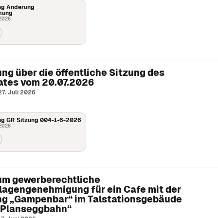
nge Serfauser:innen.
g Änderung
mung
ent erklärt.
 2026
richtungen.
 auf einen Blick.
Dokumentenprüfung.
en.
 Gemeinschaft.
g über die öffentliche Sitzung des
tes vom 20.07.2026
 Blick.
27. Juli 2026
lätze im Dorf.
g GR Sitzung 004-1-6-2026
 2026
ulturelle Angebote.
m gewerberechtliche
lagengenehmigung für ein Cafe mit der
g „Gampenbar“ im Talstationsgebäude
„Planseggbahn“