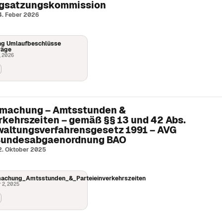
agsatzungskommission
4. Feber 2026
g Umlaufbeschlüsse
räge
, 2026
machung – Amtsstunden &
rkehrszeiten – gemäß §§ 13 und 42 Abs.
rwaltungsverfahrensgesetz 1991 – AVG
 Bundesabgaenordnung BAO
 2. Oktober 2025
achung_Amtsstunden_&_Parteieinverkehrszeiten
 2, 2025