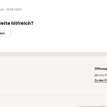
t am: 18.08.2025
eite hilfreich?
Nein
Öffnun
Mo bis F
Zu den Ö