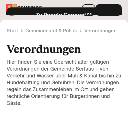
GEMEINDE
Menu
SERFAUS
Zu People Connect
Start
Gemeindeamt & Politik
Verordnungen
Aktuelles & Services
Verordnungen
Gemeindeamt & Politik
Amtstafel
Hier finden Sie eine Übersicht aller gültigen
Öffentliche Bekanntmachungen und
Verordnungen der Gemeinde Serfaus – von
Leben in Serfaus
amtliche Mitteilungen der Gemeinde.
Politik & Entscheidungsträger
Verkehr und Wasser über Müll & Kanal bis hin zu
Hundehaltung und Gebühren. Die Verordnungen
Infos zu Bürgermeister, Gemeinderat
Neuigkeiten
A-Z
regeln das Zusammenleben im Ort und geben
und den politischen Gremien.
Verkehr & Mobilität
rechtliche Orientierung für Bürger:innen und
Aktuelle Informationen und Mitteilungen
Alle Infos zu Parken, FloMobil,
Gäste.
aus dem Gemeindeleben.
Verordnungen
Öffnungszeiten
öffentlichem Verkehr und
Verkehrsregelungen in Serfaus.
Rechtsvorschriften und Regelungen der
Veranstaltungen
Gemeinde Serfaus im Überblick.
Bauen & Umwelt
Kontakt