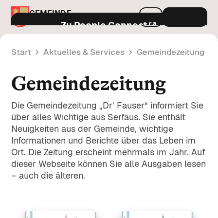
GEMEINDE
Menu
SERFAUS
Zu People Connect
Start
Aktuelles & Services
Gemeindezeitung
Aktuelles & Services
Gemeindezeitung
Gemeindeamt & Politik
Amtstafel
Die Gemeindezeitung „Dr’ Fauser“ informiert Sie
Öffentliche Bekanntmachungen und
über alles Wichtige aus Serfaus. Sie enthält
Leben in Serfaus
amtliche Mitteilungen der Gemeinde.
Politik & Entscheidungsträger
Neuigkeiten aus der Gemeinde, wichtige
Informationen und Berichte über das Leben im
Infos zu Bürgermeister, Gemeinderat
Neuigkeiten
A-Z
Ort. Die Zeitung erscheint mehrmals im Jahr. Auf
und den politischen Gremien.
Verkehr & Mobilität
dieser Webseite können Sie alle Ausgaben lesen
Aktuelle Informationen und Mitteilungen
Alle Infos zu Parken, FloMobil,
– auch die älteren.
aus dem Gemeindeleben.
Verordnungen
Öffnungszeiten
öffentlichem Verkehr und
Verkehrsregelungen in Serfaus.
Rechtsvorschriften und Regelungen der
Veranstaltungen
Gemeinde Serfaus im Überblick.
Bauen & Umwelt
Kontakt