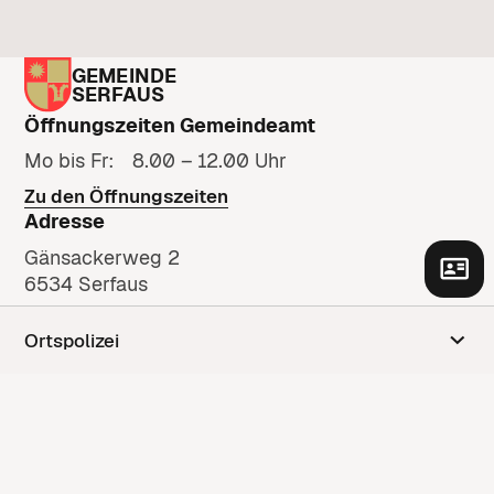
GEMEINDE
SERFAUS
Öffnungszeiten Gemeindeamt
Mo bis Fr: 8.00 – 12.00 Uhr
Zu den Öffnungszeiten
Adresse
Gänsackerweg 2
6534 Serfaus
Anfahrt anzeigen
Ortspolizei
Kontakt
Kontaktformular
+43 5476 6210
gemeinde@serfaus.gv.at