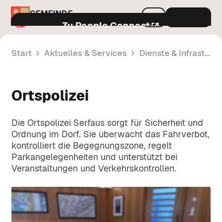
GEMEINDE
Menu
SERFAUS
Zu People Connect
Start
Aktuelles & Services
Dienste & Infrastruktur
Aktuelles & Services
Ortspolizei
Gemeindeamt & Politik
Amtstafel
Öffentliche Bekanntmachungen und
Leben in Serfaus
Die Ortspolizei Serfaus sorgt für Sicherheit und
amtliche Mitteilungen der Gemeinde.
Politik & Entscheidungsträger
Ordnung im Dorf. Sie überwacht das Fahrverbot,
Infos zu Bürgermeister, Gemeinderat
kontrolliert die Begegnungszone, regelt
Neuigkeiten
A-Z
und den politischen Gremien.
Verkehr & Mobilität
Parkangelegenheiten und unterstützt bei
Veranstaltungen und Verkehrskontrollen.
Aktuelle Informationen und Mitteilungen
Alle Infos zu Parken, FloMobil,
aus dem Gemeindeleben.
Verordnungen
Öffnungszeiten
öffentlichem Verkehr und
Verkehrsregelungen in Serfaus.
Rechtsvorschriften und Regelungen der
Veranstaltungen
Gemeinde Serfaus im Überblick.
Bauen & Umwelt
Kontakt