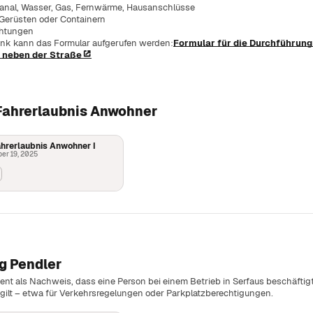
nge Serfauser:innen.
anal, Wasser, Gas, Fernwärme, Hausanschlüsse
 Gerüsten oder Containern
ent erklärt.
chtungen
richtungen.
ink kann das Formular aufgerufen werden:
Formular für die Durchführung
 auf einen Blick.
d neben der Straße
Dokumentenprüfung.
en.
 Gemeinschaft.
ahrerlaubnis Anwohner
 Blick.
lätze im Dorf.
hrerlaubnis Anwohner I
er 19, 2025
ulturelle Angebote.
g Pendler
ent als Nachweis, dass eine Person bei einem Betrieb in Serfaus beschäftigt
 gilt – etwa für Verkehrsregelungen oder Parkplatzberechtigungen.