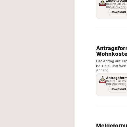
Zustellvoll
Datum: Juli 10,
DOCX (75.7 KB)
Download
Antragsfor
Wohnkoste
Der Antrag auf Ti
bei Heiz- und Wohn
Anhang:
Antragsfor
Datum: Juli 28,
PDF (303.3 KB)
Download
Meldeformu