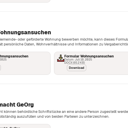
Wohnungsansuchen
Gemeinde- oder geförderte Wohnung bewerben möchte, kann dieses Formul
ält persönliche Daten, Wohnverhältnisse und Informationen zu Vergaberichtli
ohnungsansuchen
Formular Wohnungsansuchen
 2025
Datum: Juli 10, 2025
DOCX (65.2 KB)
Download
lmacht GeOrg
ht können behördliche Schriftstücke an eine andere Person zugestellt werde
ollständig auszufüllen und von beiden Parteien zu unterzeichnen.