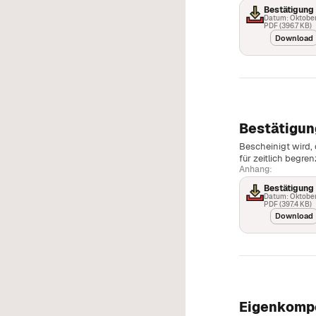
Bestätigung
Datum: Oktober
PDF (396.7 KB)
Download
Bestätigun
Bescheinigt wird, 
für zeitlich begre
Anhang:
Bestätigung 
Datum: Oktober
PDF (397.4 KB)
Download
Eigenkomp