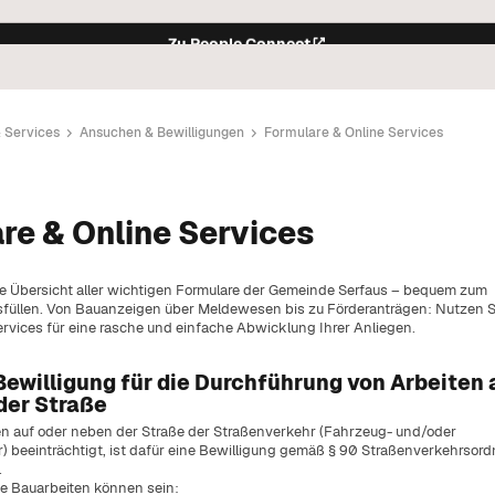
Zu People Connect
& Services
Ansuchen & Bewilligungen
Formulare & Online Services
der Gemeinde.
re & Online Services
remien.
leben.
rkehrsregelungen in Serfaus.
ine Übersicht aller wichtigen Formulare der Gemeinde Serfaus – bequem zum
m Überblick.
üllen. Von Bauanzeigen über Meldewesen bis zu Förderanträgen: Nutzen S
ervices für eine rasche und einfache Abwicklung Ihrer Anliegen.
n Events.
weltschutz in der Gemeinde.
ewilligung für die Durchführung von Arbeiten 
kt.
der Straße
en im Pfarramt Serfaus.
ale Anliegen.
en auf oder neben der Straße der Straßenverkehr (Fahrzeug- und/oder
 beeinträchtigt, ist dafür eine Bewilligung gemäß § 90 Straßenverkehrsor
ife.
.
lesen.
he Bauarbeiten können sein: