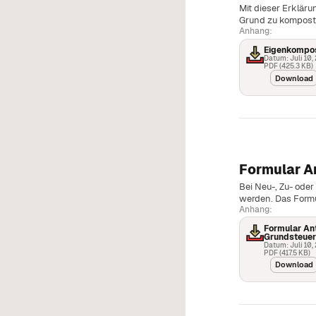
Mit dieser Erkläru
Grund zu komposti
Anhang:
Eigenkompos
Datum: Juli 10,
PDF (425.3 KB)
Download
Formular A
Bei Neu-, Zu- ode
werden. Das Formu
Anhang:
Formular Ant
Grundsteuer
Datum: Juli 10,
PDF (417.5 KB)
Download