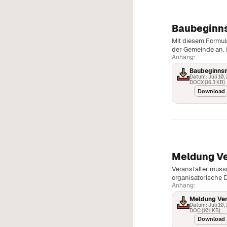
Baubeginn
Mit diesem Formula
der Gemeinde an. 
Anhang:
Baubeginns
Datum: Juli 10,
DOCX (16.3 KB)
Download
Meldung Ve
Veranstalter müss
organisatorische D
Anhang:
Meldung Ver
Datum: Juli 10,
DOC (101 KB)
Download