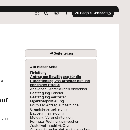
Hoher
Kontrast
Zu People Connect
Graustufen
%
Hoher
Kontrast
Graustufen
%
Seite teilen
Auf dieser Seite
Einleitung
Antrag um Bewilligung für die
Durchführung von Arbeiten auf und
ie
neben der Straße
Ansuchen Fahrerlaubnis Anwohner
Bestätigung Pendler
Bestätigung Vertreter
auf
Eigenkompostierung
Formular Antrag auf zeitliche
Grundsteuerbefreiung
Baubeginnsmeldung
Meldung Veranstaltungen
dnung
Formular Wohnungsansuchen
Zustellvollmacht GeOrg
Antragsformular Heizkostenzuschus