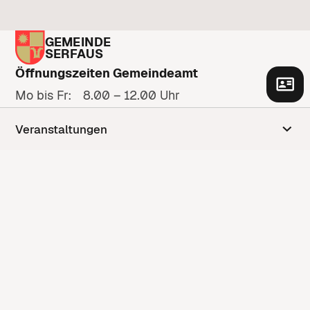
GEMEINDE
SERFAUS
Öffnungszeiten Gemeindeamt
Mo bis Fr: 8.00 – 12.00 Uhr
Zu den Öffnungszeiten
Veranstaltungen
Adresse
Gänsackerweg 2
6534 Serfaus
Anfahrt anzeigen
Kontakt
Kontaktformular
+43 5476 6210
gemeinde@serfaus.gv.at