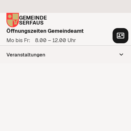
GEMEINDE
SERFAUS
Öffnungszeiten Gemeindeamt
Mo bis Fr: 8.00 – 12.00 Uhr
Zu den Öffnungszeiten
Veranstaltungen
Adresse
Gänsackerweg 2
6534 Serfaus
Anfahrt anzeigen
Kontakt
Kontaktformular
+43 5476 6210
gemeinde@serfaus.gv.at