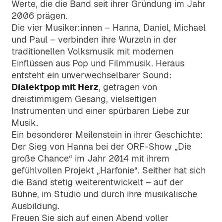
und elektronischen
Werte, die die Band seit ihrer Gründung im Jahr
Formulare und Informationen für
Engagierte Menschen für Kultur, Sport,
Dokumentenprüfung.
2006 prägen.
Anträge und Genehmigungen.
Landwirtschaft und Gemeinschaft.
Die vier Musiker:innen – Hanna, Daniel, Michael
und Paul – verbinden ihre Wurzeln in der
Dienste & Infrastruktur
Plätze & Orte
traditionellen Volksmusik mit modernen
Einrichtungen und Serviceleistungen
Einflüssen aus Pop und Filmmusik. Heraus
Sport-, Spiel- und Veranstaltungsorte –
der Gemeinde auf einen Blick.
entsteht ein unverwechselbarer Sound:
öffentlich nutzbare Plätze im Dorf.
Dialektpop mit Herz
, getragen von
dreistimmigem Gesang, vielseitigen
Wetter
Kirche & Kultur
Instrumenten und einer spürbaren Liebe zur
Aktuelle Wetterprognose für die
Kirchliche Einrichtungen, Geschichte,
Musik.
nächsten 5 Tage in Serfaus.
Friedhofswesen und kulturelle
Ein besonderer Meilenstein in ihrer Geschichte:
Angebote.
Der Sieg von Hanna bei der ORF-Show „Die
große Chance“ im Jahr 2014 mit ihrem
gefühlvollen Projekt „Harfonie“. Seither hat sich
die Band stetig weiterentwickelt – auf der
Bühne, im Studio und durch ihre musikalische
Ausbildung.
Freuen Sie sich auf einen Abend voller