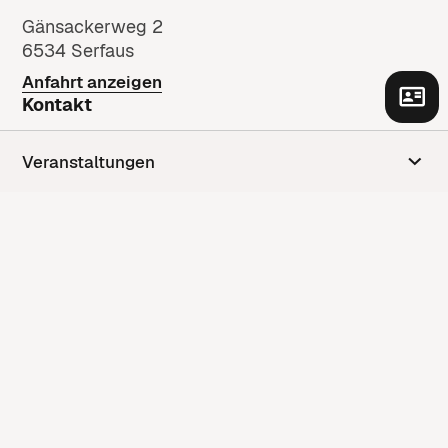
Gänsackerweg 2
6534 Serfaus
Anfahrt anzeigen
Kontakt
Kontaktformular
Veranstaltungen
+43 5476 6210
gemeinde@serfaus.gv.at
Vereinskalender
Newsletter Anmeldung
People Connect
Impressum
Datenschutzerklärung