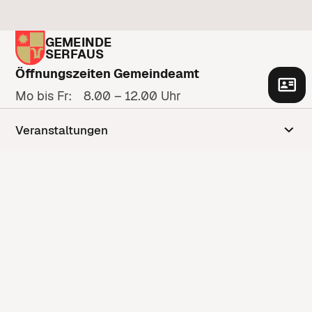
GEMEINDE
SERFAUS
Öffnungszeiten Gemeindeamt
Mo bis Fr: 8.00 – 12.00 Uhr
Zu den Öffnungszeiten
Veranstaltungen
Adresse
Gänsackerweg 2
6534 Serfaus
Anfahrt anzeigen
Kontakt
Kontaktformular
+43 5476 6210
gemeinde@serfaus.gv.at