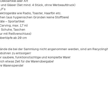
Dekoartikel aller Art
nge Serfauser:innen.
 und Gläser (Set mind. 4 Stück, ohne Werbeaufdruck)
ent erklärt.
LP´s
richtungen.
lektrogeräte wie Radio, Toaster, Haarfön etc.
hen (aus hygienischen Gründen keine Stofftiere)
 auf einen Blick.
äte – Sportartikel
Dokumentenprüfung.
 Carving, max. 1,7 m)
en.
n, Schuhe, Taschen
 Gemeinschaft.
nur mit Reißverschluss)
bertöpfe ab 20 cm
 Blick.
ände die bei der Sammlung nicht angenommen werden, sind am Recycling
lätze im Dorf.
ebühren zu entsorgen!
r saubere, funktionstüchtige und komplette Ware!
ich etwas Zeit für die Warenübergabe!
hre Warenspende!
ulturelle Angebote.