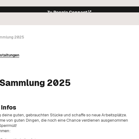
Zu People Connect
ammlung 2025
der Gemeinde.
staltungen
remien.
leben.
rkehrsregelungen in Serfaus.
 Sammlung 2025
m Überblick.
n Events.
weltschutz in der Gemeinde.
 Infos
kt.
en im Pfarramt Serfaus.
g deine guten, gebrauchten Stücke und schaffe so neue Arbeitsplätze.
me von guten Dingen, die noch eine Chance verdienen ausgenommen
ale Anliegen.
Sperrmüll!
ife.
mmen:
lesen.