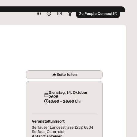
Hoher
Kontrast
Zu People Connect
Graustufen
%
Hoher
Kontrast
Graustufen
%
Seite teilen
Dienstag, 14. Oktober
2025
18:00 – 20:00 Uhr
Veranstaltungsort
Serfauser Landesstraße 1232, 6534
Serfaus, Österreich
Anfahrt anzeigen