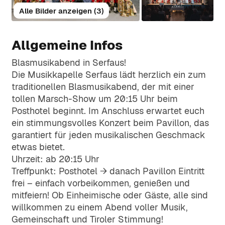
Termine und Hinweise zu kulturellen und
Wissenswertes rund um Raumordnung,
Alle Bilder anzeigen (3)
gemeinderelevanten Events.
Abteilungen
Bauvorhaben und Umweltschutz in der
Barrierefrei
Gemeinde.
Anlaufstellen im Gemeindeamt –
Gottesdienstordnung
Allgemeine Infos
Aufgabenbereiche & Kontakt.
Familie & Soziales
+43 5476 6210
Alle Infos zu Gottesdiensten, Seelsorge
Blasmusikabend in Serfaus!
Angebote und Unterstützung für
und religiösem Leben im Pfarramt
Gebühren & Abgaben
Die Musikkapelle Serfaus lädt herzlich ein zum
Familien, Senioren und soziale Anliegen.
gemeinde@serfaus.gv.at
Serfaus.
traditionellen Blasmusikabend, der mit einer
Übersicht über aktuelle
tollen Marsch-Show um 20:15 Uhr beim
Gemeindezeitung
Gemeindeabgaben, Beiträge und Tarife.
Kinder & Jugendliche
Posthotel beginnt. Im Anschluss erwartet euch
Digitale Ausgabe der Serfauser
Freizeit, Betreuung und
ein stimmungsvolles Konzert beim Pavillon, das
Gemeindezeitung zum Nachlesen.
Rechnungsabschluss und
Mitgestaltungsmöglichkeiten für junge
garantiert für jeden musikalischen Geschmack
Voranschlag
Serfauser:innen.
etwas bietet.
Jobs
Uhrzeit: ab 20:15 Uhr
Bildung & Betreuung
Finanzplanung und Jahresergebnisse
der Gemeinde transparent erklärt.
Treffpunkt: Posthotel → danach Pavillon Eintritt
Offene Stellen und Jobangebote der
Schulen, Kindergärten, Kinderkrippe und
frei – einfach vorbeikommen, genießen und
Gemeinde und ihrer Einrichtungen.
Erwachsenenbildung auf einen Blick.
mitfeiern! Ob Einheimische oder Gäste, alle sind
Digitaler Schriftverkehr
willkommen zu einem Abend voller Musik,
Ansuchen & Bewilligungen
Vereine
Informationen zur amtlichen Signatur
Gemeinschaft und Tiroler Stimmung!