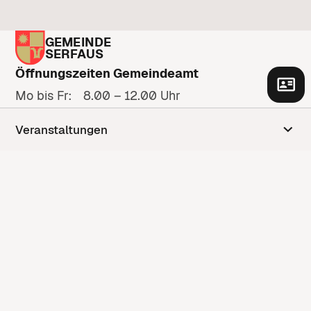
GEMEINDE
SERFAUS
Öffnungszeiten Gemeindeamt
Mo bis Fr: 8.00 – 12.00 Uhr
Zu den Öffnungszeiten
Veranstaltungen
Adresse
Gänsackerweg 2
6534 Serfaus
Anfahrt anzeigen
Kontakt
Kontaktformular
+43 5476 6210
gemeinde@serfaus.gv.at