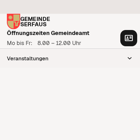
GEMEINDE
SERFAUS
Öffnungszeiten Gemeindeamt
Mo bis Fr: 8.00 – 12.00 Uhr
Zu den Öffnungszeiten
Veranstaltungen
Adresse
Gänsackerweg 2
6534 Serfaus
Anfahrt anzeigen
Kontakt
Kontaktformular
+43 5476 6210
gemeinde@serfaus.gv.at