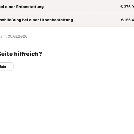
nge Serfauser:innen.
ei einer Erdbestattung
€ 376,
ent erklärt.
richtungen.
schließung bei einer Urnenbestattung
€ 166,
 auf einen Blick.
Dokumentenprüfung.
en.
t am: 08.01.2026
 Gemeinschaft.
eite hilfreich?
 Blick.
lätze im Dorf.
Nein
ulturelle Angebote.