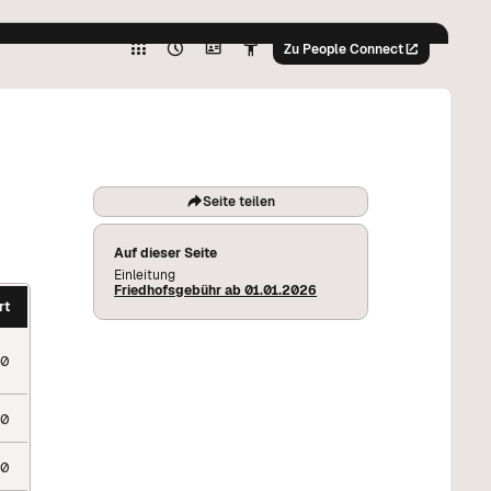
Hoher
Kontrast
Zu People Connect
Graustufen
%
Hoher
Kontrast
Graustufen
%
Seite teilen
Auf dieser Seite
Einleitung
Friedhofsgebühr ab 01.01.2026
rt
40
00
50