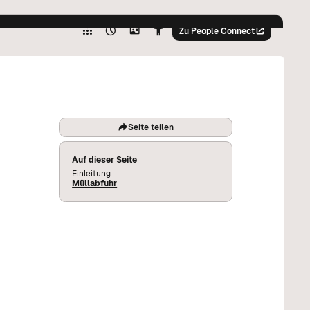
Hoher
Kontrast
Zu People Connect
Graustufen
%
Hoher
Kontrast
Graustufen
%
Seite teilen
Auf dieser Seite
Einleitung
Müllabfuhr