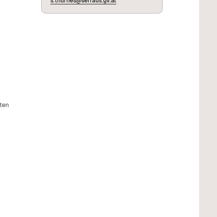
s.thurnes@serfaus.gv.at
ten