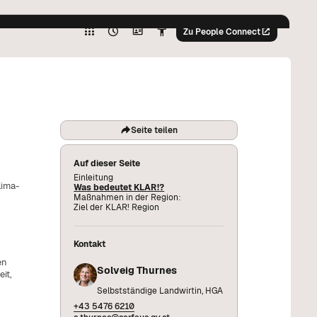
Hoher
Kontrast
Zu People Connect
Graustufen
%
Hoher
Kontrast
Graustufen
%
Seite teilen
Auf dieser Seite
Einleitung
lima-
Was bedeutet KLAR!?
Maßnahmen in der Region:
Ziel der KLAR! Region
Kontakt
en
Solveig Thurnes
it,
Selbstständige Landwirtin, HGA
+43 5476 6210