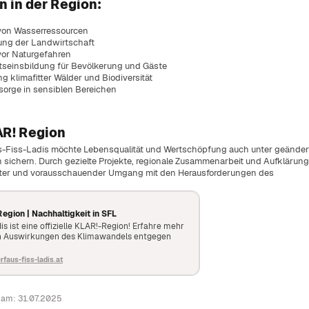
in der Region:
nge Serfauser:innen.
ent erklärt.
von Wasserressourcen
richtungen.
ng der Landwirtschaft
 auf einen Blick.
vor Naturgefahren
seinsbildung für Bevölkerung und Gäste
Dokumentenprüfung.
g klimafitter Wälder und Biodiversität
en.
sorge in sensiblen Bereichen
 Gemeinschaft.
 Blick.
AR! Region
lätze im Dorf.
s-Fiss-Ladis möchte Lebensqualität und Wertschöpfung auch unter geänder
sichern. Durch gezielte Projekte, regionale Zusammenarbeit und Aufklärung
ster und vorausschauender Umgang mit den Herausforderungen des
ulturelle Angebote.
egion | Nachhaltigkeit in SFL
s ist eine offizielle KLAR!-Region! Erfahre mehr
en Auswirkungen des Klimawandels entgegen
faus-fiss-ladis.at
t am: 31.07.2025