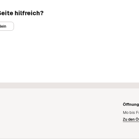
eite hilfreich?
Nein
Öffnun
Mo bis F
Zu den Ö