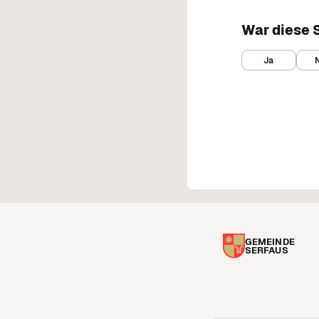
Station 2: Muirenhügel
Seniorenbund
Station 3: Hotel Löwen/Gatterhof
War diese S
Singkreis
Station 4: Walserhaus
Sportclub
Ja
Station 5: Dorfbrunnen
Theater
Station 6: Antoniushof
Station 7: Alte Gasthäuser
Station 8: Dorfbrand
Station 9: Dorfentwicklung
Station 10: Hotel Furgler
Station 11: Zenokapelle
Station 12: Hof St. Zeno
GEMEINDE
SERFAUS
Station 13: Wallfahrtskirche
Station 14: Pfarrkirche
Station 15: Widum