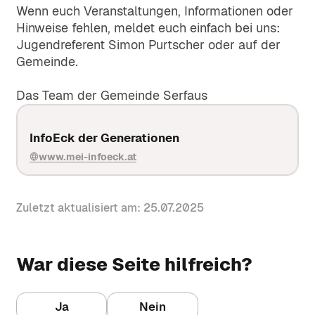
und elektronischen
Formulare und Informationen für
Wenn euch Veranstaltungen, Informationen oder
Engagierte Menschen für Kultur, Sport,
Dokumentenprüfung.
Anträge und Genehmigungen.
Hinweise fehlen, meldet euch einfach bei uns:
Landwirtschaft und Gemeinschaft.
Jugendreferent Simon Purtscher oder auf der
Dienste & Infrastruktur
Gemeinde.
Plätze & Orte
Einrichtungen und Serviceleistungen
Sport-, Spiel- und Veranstaltungsorte –
Das Team der Gemeinde Serfaus
der Gemeinde auf einen Blick.
öffentlich nutzbare Plätze im Dorf.
InfoEck der Generationen
Wetter
Kirche & Kultur
www.mei-infoeck.at
Aktuelle Wetterprognose für die
Kirchliche Einrichtungen, Geschichte,
nächsten 5 Tage in Serfaus.
Friedhofswesen und kulturelle
Angebote.
Zuletzt aktualisiert am: 25.07.2025
War diese Seite hilfreich?
Ja
Nein