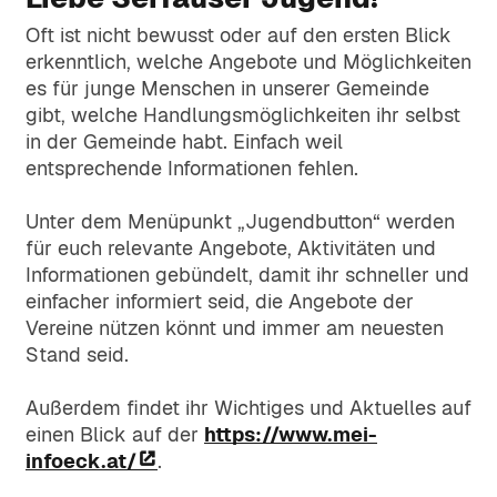
Termine und Hinweise zu kulturellen und
Wissenswertes rund um Raumordnung,
gemeinderelevanten Events.
Abteilungen
Oft ist nicht bewusst oder auf den ersten Blick
Bauvorhaben und Umweltschutz in der
Barrierefrei
erkenntlich, welche Angebote und Möglichkeiten
Gemeinde.
Anlaufstellen im Gemeindeamt –
es für junge Menschen in unserer Gemeinde
Gottesdienstordnung
Aufgabenbereiche & Kontakt.
Familie & Soziales
+43 5476 6210
gibt, welche Handlungsmöglichkeiten ihr selbst
Alle Infos zu Gottesdiensten, Seelsorge
in der Gemeinde habt. Einfach weil
Angebote und Unterstützung für
und religiösem Leben im Pfarramt
Gebühren & Abgaben
Familien, Senioren und soziale Anliegen.
entsprechende Informationen fehlen.
gemeinde@serfaus.gv.at
Serfaus.
Übersicht über aktuelle
Gemeindezeitung
Unter dem Menüpunkt „Jugendbutton“ werden
Gemeindeabgaben, Beiträge und Tarife.
Kinder & Jugendliche
für euch relevante Angebote, Aktivitäten und
Digitale Ausgabe der Serfauser
Freizeit, Betreuung und
Informationen gebündelt, damit ihr schneller und
Gemeindezeitung zum Nachlesen.
Rechnungsabschluss und
Mitgestaltungsmöglichkeiten für junge
einfacher informiert seid, die Angebote der
Voranschlag
Serfauser:innen.
Vereine nützen könnt und immer am neuesten
Jobs
Bildung & Betreuung
Finanzplanung und Jahresergebnisse
Stand seid.
der Gemeinde transparent erklärt.
Offene Stellen und Jobangebote der
Schulen, Kindergärten, Kinderkrippe und
Außerdem findet ihr Wichtiges und Aktuelles auf
Gemeinde und ihrer Einrichtungen.
Erwachsenenbildung auf einen Blick.
einen Blick auf der
https://www.mei-
Digitaler Schriftverkehr
infoeck.at/
.
Ansuchen & Bewilligungen
Vereine
Informationen zur amtlichen Signatur