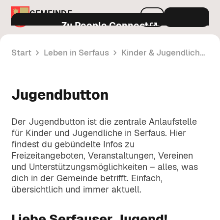
GEMEINDE
Menu
SERFAUS
Zu People Connect
Start
Leben in Serfaus
Kinder & Jugendliche
Aktuelles & Services
Jugendbutton
Gemeindeamt & Politik
Amtstafel
Öffentliche Bekanntmachungen und
Leben in Serfaus
Der Jugendbutton ist die zentrale Anlaufstelle
amtliche Mitteilungen der Gemeinde.
Politik & Entscheidungsträger
für Kinder und Jugendliche in Serfaus. Hier
Infos zu Bürgermeister, Gemeinderat
findest du gebündelte Infos zu
Neuigkeiten
A-Z
und den politischen Gremien.
Verkehr & Mobilität
Freizeitangeboten, Veranstaltungen, Vereinen
und Unterstützungsmöglichkeiten – alles, was
Aktuelle Informationen und Mitteilungen
Alle Infos zu Parken, FloMobil,
dich in der Gemeinde betrifft. Einfach,
aus dem Gemeindeleben.
Verordnungen
Öffnungszeiten
öffentlichem Verkehr und
übersichtlich und immer aktuell.
Verkehrsregelungen in Serfaus.
Rechtsvorschriften und Regelungen der
Veranstaltungen
Gemeinde Serfaus im Überblick.
Bauen & Umwelt
Kontakt
Liebe Serfauser Jugend!