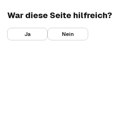
und elektronischen
Formulare und Informationen für
Engagierte Menschen für Kultur, Sport,
Dokumentenprüfung.
Anträge und Genehmigungen.
Landwirtschaft und Gemeinschaft.
War diese Seite hilfreich?
Dienste & Infrastruktur
Plätze & Orte
Ja
Nein
Einrichtungen und Serviceleistungen
Sport-, Spiel- und Veranstaltungsorte –
der Gemeinde auf einen Blick.
öffentlich nutzbare Plätze im Dorf.
Wetter
Kirche & Kultur
Aktuelle Wetterprognose für die
Kirchliche Einrichtungen, Geschichte,
nächsten 5 Tage in Serfaus.
Friedhofswesen und kulturelle
Angebote.