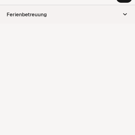
Gänsackerweg 2
Ferienbetreuung
6534 Serfaus
Anfahrt anzeigen
Kontakt
Kontaktformular
+43 5476 6210
gemeinde@serfaus.gv.at
Vereinskalender
Newsletter Anmeldung
People Connect
Impressum
Datenschutzerklärung